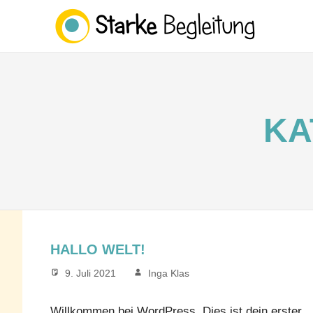
STA
BEG
Zum
Inhalt
springen
KA
HALLO WELT!
9. Juli 2021
Inga Klas
Willkommen bei WordPress. Dies ist dein erster