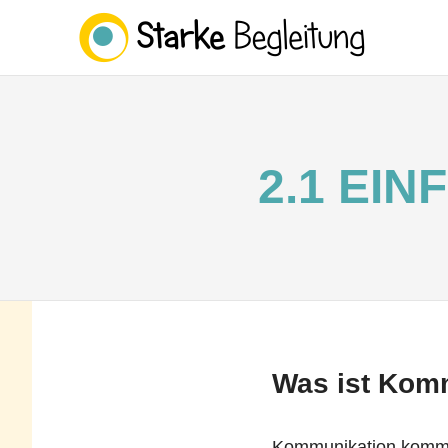
STA
BEG
Zum
Inhalt
springen
2.1 EI
Was ist Kom
Kommunikation kommt