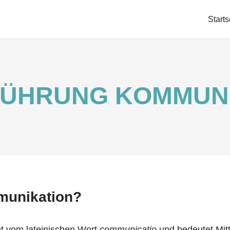
RKE
Starts
LEITUNG
NFÜHRUNG KOMMUN
munikation?
 vom lateinischen Wort
communicatio
und bedeutet Mitt